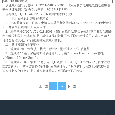
002015
电起动器
认证规则编号及名称：CQC11-448321-2016 《家用和类似用途电自动控制器
安全认证规则》(发布实施日期：2016年3月8日)。
现将执行CQC11-448321-2016 规则的要求明示如下：
一、执行新版认证规则的要求如下：
1、自本通知发布之日起，申请人应采用新版规则CQC11-448321-2016申请认
证，并获取新规则CQC认证证书。
2、对于已按CNCA-V01-018:2003《部件自愿性认证实施规则 家用和类似用途
电自动控制器》出具的证书，其认证规则转换工作采取自然过渡的方式，申请人
可结合标准换版、产品变更等完成规则转换。
二、新旧规则的主要变化：
1、规则第2章，增加认证模式：模式2：型式试验+获证后监督；
2、规则第4.1条，修改材料样块送样尺寸，由“15mm×15mm× 3mm”修改
为“60mm×60mm× 3mm”；
3、规则第7.1条，增加：“对于无CQC颁发CCC或CQC证书的企业，如采用模
式2实施认证，首次监督检查的时间应在获证后3个月内进行，如3个月内未完成，
应暂停相应的有效证书，首次监督检查内容同初始工厂检查”。
«
»
上一篇
下一篇