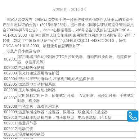
发布日期：2016-3-9
国家认监委发布《国家认监委关于进一步推进被整机强制性认证承认的零部件
产品自愿认证的公告》(2015年第28号)，提出废止《国家认证认可监督管理委员
会2003年第6号公告》。cqc中心根据需要，对6号公告涉及的认证规则CNCA-
V01-018:2003《部件自愿性认证实施规则 家用和类似用途电自动控制器》进行了
转化，制定了中国质量认证中心产品认证规则CQC11-448321-2016 ，替代
CNCA-V01-018:2003。最新业务信息调整如下：
涉及产品小类及名称：
家用电器用自动控制器(PTC自控加热器、电磁四通换向器、电流保护
002001
器、水位开关等)
002002
电动机热保护器
002003
荧光灯镇流器用热保护器
002004
密封和半密封电动机-压缩机用电动机热保护器
002005
燃烧器电自动控制系统
002006
压力敏感电自动控制器
定时器和定时开关：插销式定时器、TV定时器、同步定时器、手扰式定
002007
时器、程控器
002008
电动水阀：洗衣机用水阀
002009
温度敏感控制器：控温器、限温器、双金属片式温控器
002010
电动机用起动机电器：电压敏感型、电流敏感型、PTC型
002011
能量调节器
002012
电动门锁
002014
湿度敏感控制器