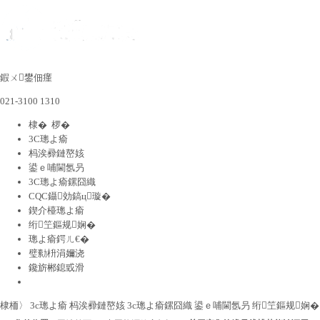
鍜ㄨ鐢佃瘽
021-3100 1310
棣� 椤�
3C璁よ瘉
杩涘彛鏈嶅姟
鍙ｅ哺閫氬叧
3C璁よ瘉鏍囧織
CQC鑷効鎬ц璇�
鍥介檯璁よ瘉
绗笁鏂规娴�
璁よ瘉鍔ㄦ€�
璧勬枡涓嬭浇
鑱旂郴鎴戜滑
棣栭〉
3c璁よ瘉
杩涘彛鏈嶅姟
3c璁よ瘉鏍囧織
鍙ｅ哺閫氬叧
绗笁鏂规娴�