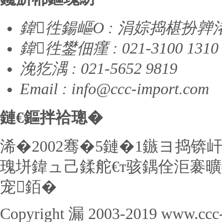
鍏徃鍚嶇О : 涓婃捣椹扮
鍏徃鐢佃瘽 : 021-3100 1310
浼犵湡 : 021-5652 9819
Email :
info@ccc-import.com
鏈€鏂拌祫璁�
浠�2002骞�5鏈�1鏃ヨ捣锛
瑰垪鍏ュ己鍒舵€т骇鍝佺洰褰曠
宠銆�
Copyright 漏 2003-2019 www.ccc