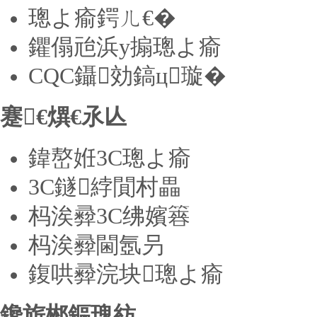
璁よ瘉鍔ㄦ€�
鑺傝兘浜у搧璁よ瘉
CQC鑷効鎬ц璇�
蹇€熼€氶亾
鍏嶅姙3C璁よ瘉
3C鐩綍閴村畾
杩涘彛3C绋嬪簭
杩涘彛閫氬叧
鍑哄彛浣块璁よ瘉
鑱旂郴鏂瑰紡