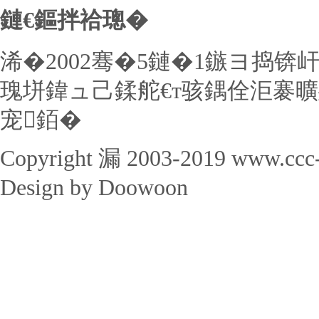
鏈€鏂拌祫璁�
浠�2002骞�5鏈�1鏃ヨ捣锛
瑰垪鍏ュ己鍒舵€т骇鍝佺洰褰曠
宠銆�
Copyright 漏 2003-2019 www.ccc
Design by Doowoon