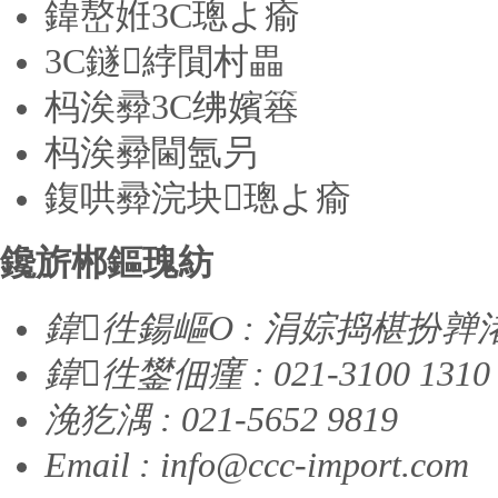
鍏嶅姙3C璁よ瘉
3C鐩綍閴村畾
杩涘彛3C绋嬪簭
杩涘彛閫氬叧
鍑哄彛浣块璁よ瘉
鑱旂郴鏂瑰紡
鍏徃鍚嶇О : 涓婃捣椹扮
鍏徃鐢佃瘽 : 021-3100 1310
浼犵湡 : 021-5652 9819
Email :
info@ccc-import.com