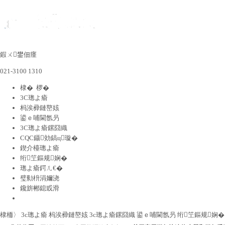
鍜ㄨ鐢佃瘽
021-3100 1310
棣� 椤�
3C璁よ瘉
杩涘彛鏈嶅姟
鍙ｅ哺閫氬叧
3C璁よ瘉鏍囧織
CQC鑷効鎬ц璇�
鍥介檯璁よ瘉
绗笁鏂规娴�
璁よ瘉鍔ㄦ€�
璧勬枡涓嬭浇
鑱旂郴鎴戜滑
棣栭〉
3c璁よ瘉
杩涘彛鏈嶅姟
3c璁よ瘉鏍囧織
鍙ｅ哺閫氬叧
绗笁鏂规娴�