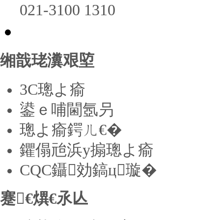
021-3100 1310
缃戠珯瀵艰埅
3C璁よ瘉
鍙ｅ哺閫氬叧
璁よ瘉鍔ㄦ€�
鑺傝兘浜у搧璁よ瘉
CQC鑷効鎬ц璇�
蹇€熼€氶亾