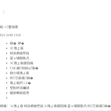
鍜ㄨ鐢佃瘽
021-3100 1310
棣� 椤�
3C璁よ瘉
杩涘彛鏈嶅姟
鍙ｅ哺閫氬叧
3C璁よ瘉鏍囧織
CQC鑷効鎬ц璇�
鍥介檯璁よ瘉
绗笁鏂规娴�
璁よ瘉鍔ㄦ€�
璧勬枡涓嬭浇
鑱旂郴鎴戜滑
棣栭〉
3c璁よ瘉
杩涘彛鏈嶅姟
3c璁よ瘉鏍囧織
鍙ｅ哺閫氬叧
绗笁鏂规娴�