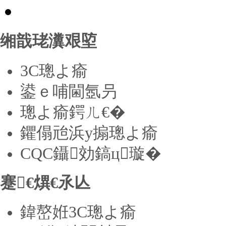
缃戠珯瀵艰埅
3C璁よ瘉
鍙ｅ哺閫氬叧
璁よ瘉鍔ㄦ€�
鑺傝兘浜у搧璁よ瘉
CQC鑷効鎬ц璇�
蹇€熼€氶亾
鍏嶅姙3C璁よ瘉