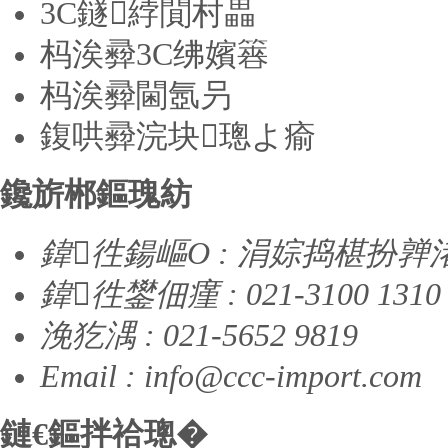
3C鐩綍閴村畾
杩涘彛3C绋嬪簭
杩涘彛閫氬叧
鍑哄彛浣块璁よ瘉
鑱旂郴鏂瑰紡
鍏徃鍚嶇О : 涓婃捣椹扮
鍏徃鐢佃瘽 : 021-3100 1310
浼犵湡 : 021-5652 9819
Email :
info@ccc-import.com
鏈€鏂拌祫璁�